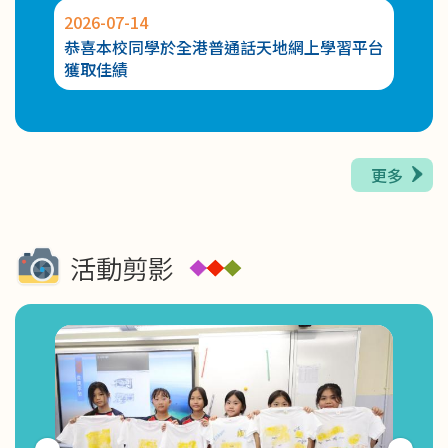
2026-07-14
2026-
2026-05-27
恭喜本校同學於全港普通話天地網上學習平台
恭喜
幼兒K-POP 舞動全城課程第二期幼兒K-POP 舞班
獲取佳績
賽：
級組
更多
活動剪影