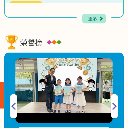
2026-06-17
「綻放童心 啟航未來」學生才藝匯演 X 學校簡介
更多
2026-06-09
親子電影院．開心集合！
榮譽榜
2026-06-04
Roaming Mic Challenge
2026-06-02
有關2026-2027年度小一註冊事宜
2026-06-02
2025-2026年度第二期幼兒K-Pop 舞蹈班取錄名單
2026-06-01
Just Feel(感講)家長通訊 文章九