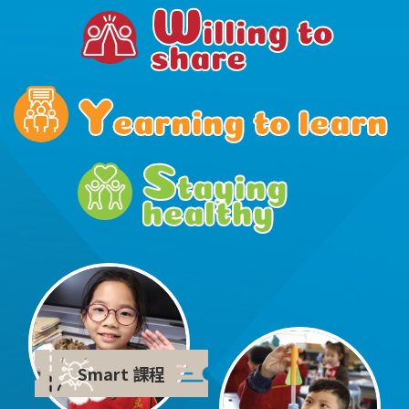
W
illing to 
share
Y
earning to learn
S
taying 
healthy
Smart 課程