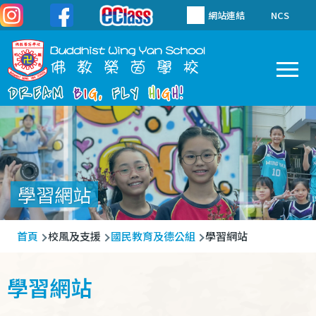
移至主內容
網站連結
NCS
To
Main
navigation
學習網站
導
首頁
校風及支援
國民教育及德公組
學習網站
航
連
學習網站
結