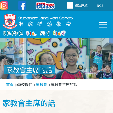
移至主內容
網站連結
NCS
To
Main
navigation
家教會主席的話
導
首頁
學校夥伴
家教會
家教會主席的話
航
連
家教會主席的話
結