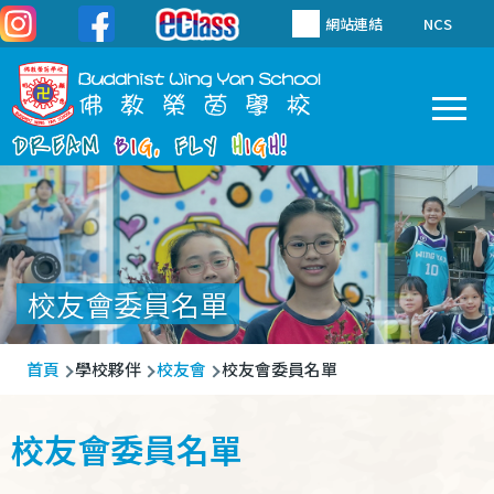
移至主內容
網站連結
NCS
To
Main
navigation
校友會委員名單
導
首頁
學校夥伴
校友會
校友會委員名單
航
連
校友會委員名單
結