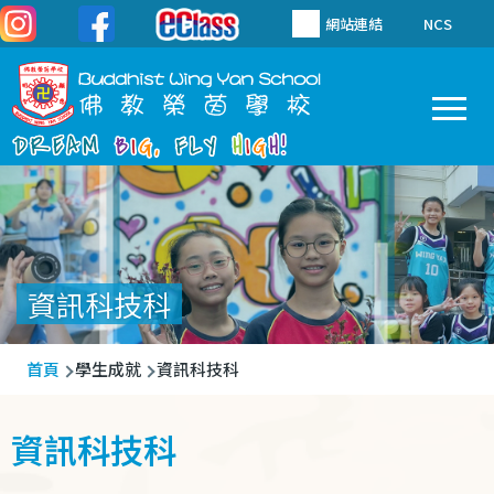
移至主內容
網站連結
NCS
To
Main
navigation
資訊科技科
導
首頁
學生成就
資訊科技科
航
連
資訊科技科
結