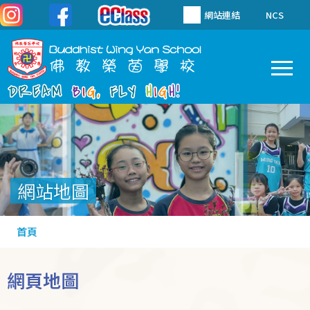
移至主內容
網站連結
NCS
To
Main
navigation
網站地圖
導
首頁
航
連
網頁地圖
結