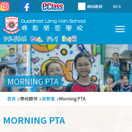
移至主內容
網站連結
NCS
To
Main
navigation
MORNING PTA
導
首頁
學校夥伴
家教會
Morning PTA
航
連
MORNING PTA
結