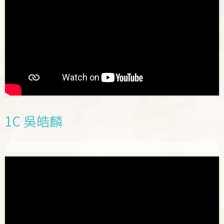
1C 吳皓麟