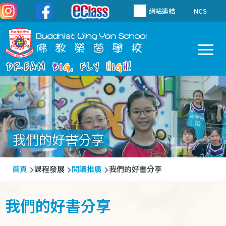
移至主內容
網站連結
NCS
To
Main
navigation
我們的好書分享
導
首頁
課程發展
閱讀推廣
我們的好書分享
航
連
我們的好書分享
結