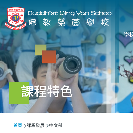
移至主內容
Ma
學
na
課程特色
導
首頁
課程發展
中文科
航