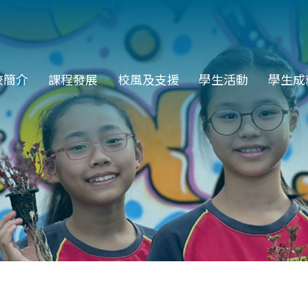
in
校簡介
課程發展
校風及支援
學生活動
學生成
vigation