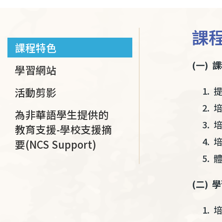
連
結
課
課程特色
(一) 
學習網站
提
活動剪影
培
為非華語學生提供的
培
教育支援-學校支援摘
培
要(NCS Support)
體
(二) 
培