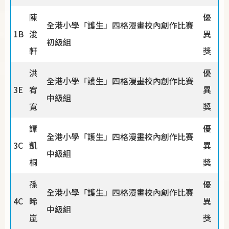
陳
優
全港小學「護生」四格漫畫校內創作比賽
1B
浚
異
初級組
軒
獎
洪
優
全港小學「護生」四格漫畫校內創作比賽
3E
宥
異
中級組
寬
獎
譚
優
全港小學「護生」四格漫畫校內創作比賽
3C
凱
異
中級組
桐
獎
孫
優
全港小學「護生」四格漫畫校內創作比賽
4C
晞
異
中級組
嵐
獎