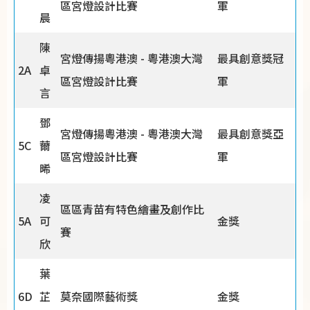
區宮燈設計比賽
軍
晨
陳
宮燈傳揚粵港澳 - 粵港澳大灣
最具創意獎冠
2A
卓
區宮燈設計比賽
軍
言
鄧
宮燈傳揚粵港澳 - 粵港澳大灣
最具創意獎亞
5C
薾
區宮燈設計比賽
軍
晞
凌
區區青苗有特色繪畫及創作比
5A
可
金獎
賽
欣
葉
6D
芷
莫奈國際藝術獎
金獎