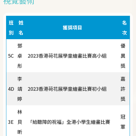
視覺藝術
班
姓
名
獲獎項目
別
名
次
鄧
優
5C
卓
2023香港荷花展學童繪畫比賽高小組
異
彤
獎
李
嘉
4D
靖
2023香港荷花展學童繪畫比賽初小組
許
婷
獎
林
冠
3E
貝
「給聽障的祝福」全港小學生繪畫比賽
軍
昕