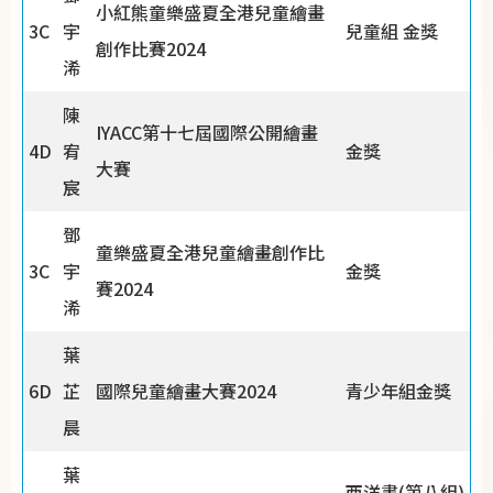
小紅熊童樂盛夏全港兒童繪畫
3C
宇
兒童組 金獎
創作比賽2024
浠
陳
IYACC第十七屆國際公開繪畫
4D
宥
金獎
大賽
宸
鄧
童樂盛夏全港兒童繪畫創作比
3C
宇
金獎
賽2024
浠
葉
6D
芷
國際兒童繪畫大賽2024
青少年組金獎
晨
葉
西洋畫(第八組)