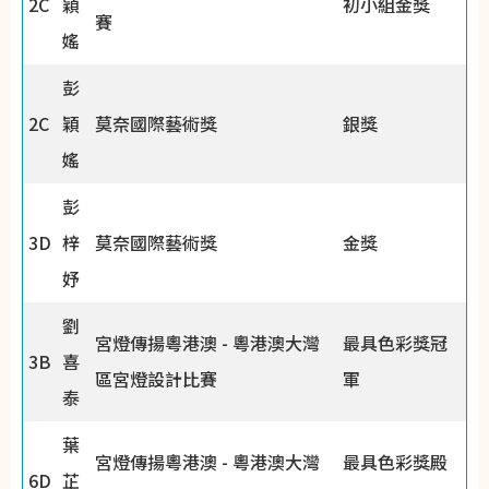
2C
穎
初小組金獎
賽
媱
彭
2C
穎
莫奈國際藝術獎
銀獎
媱
彭
3D
梓
莫奈國際藝術獎
金獎
妤
劉
宮燈傳揚粵港澳 - 粵港澳大灣
最具色彩獎冠
3B
喜
區宮燈設計比賽
軍
泰
葉
宮燈傳揚粵港澳 - 粵港澳大灣
最具色彩獎殿
6D
芷