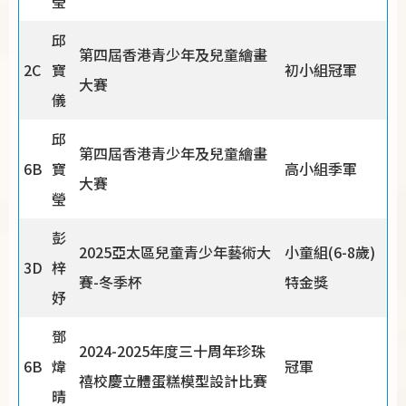
瑩
邱
第四屆香港青少年及兒童繪畫
2C
寶
初小組冠軍
大賽
儀
邱
第四屆香港青少年及兒童繪畫
6B
寶
高小組季軍
大賽
瑩
彭
2025亞太區兒童青少年藝術大
小童組(6-8歲)
3D
梓
賽-冬季杯
特金獎
妤
鄧
2024-2025年度三十周年珍珠
6B
煒
冠軍
禧校慶立體蛋糕模型設計比賽
晴