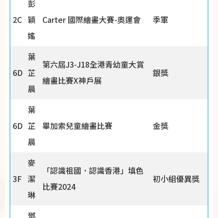
彭
2C
穎
Carter 國際繪畫大賽-奧運會
季軍
媱
葉
第六屆J3-J18全港青幼童大賞
6D
芷
銀獎
繪畫比賽X神戶展
晨
葉
6D
芷
畢加索兒童繪畫比賽
金獎
晨
麥
「認識祖國．認識香港」填色
3F
潔
初小組優異獎
比賽2024
琳
鄧