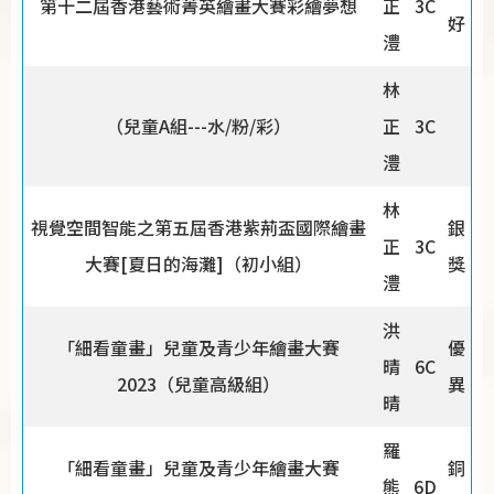
第十二屆香港藝術菁英繪畫大賽彩繪夢想
正
3C
好
澧
林
（兒童A組---水/粉/彩）
正
3C
澧
林
視覺空間智能之第五屆香港紫荊盃國際繪畫
銀
正
3C
大賽[夏日的海灘]（初小組）
獎
澧
洪
「細看童畫」兒童及青少年繪畫大賽
優
晴
6C
2023（兒童高級組）
異
晴
羅
「細看童畫」兒童及青少年繪畫大賽
銅
熊
6D