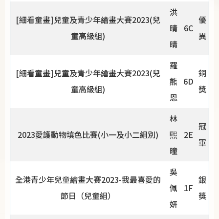
洪
[細看童畫]兒童及青少年繪畫大賽2023(兒
優
晴
6C
童高級組)
異
晴
羅
[細看童畫]兒童及青少年繪畫大賽2023(兒
銅
熊
6D
童高級組)
獎
恩
林
冠
2023愛護動物填色比賽(小一及小二組別)
煕
2E
軍
曈
吳
全港青少年兒童繪畫大賽2023-我最喜愛的
銀
佩
1F
節日（兒童組）
獎
妍