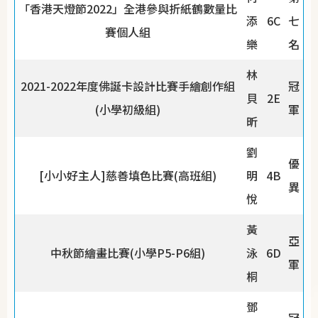
「香港天燈節2022」全港參與折紙鶴數量比
添
6C
七
賽個人組
樂
名
林
2021-2022年度佛誕卡設計比賽手繪創作組
冠
貝
2E
(小學初級組)
軍
昕
劉
優
[小小好主人]慈善填色比賽(高班組)
明
4B
異
悅
黃
亞
中秋節繪畫比賽(小學P5-P6組)
泳
6D
軍
桐
鄧