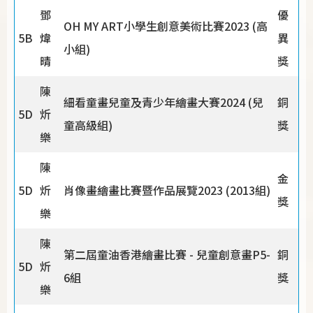
鄧
優
OH MY ART小學生創意美術比賽2023 (高
5B
煒
異
小組)
晴
獎
陳
細看童畫兒童及青少年繪畫大賽2024 (兒
銅
5D
炘
童高級組)
獎
樂
陳
金
5D
炘
肖像畫繪畫比賽暨作品展覽2023 (2013組)
獎
樂
陳
第二屆童油香港繪畫比賽 - 兒童創意畫P5-
銅
5D
炘
6組
獎
樂