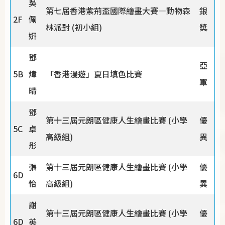
吳
第七屆香港紫荊盃國際繪畫大賽—動物森
銀
2F
佩
林派對 (初小組)
獎
姸
鄧
亞
5B
煒
「香港漫遊」夏日填色比賽
軍
晴
鄧
第十三屆元朗區健康人生繪畫比賽 (小學
優
5C
卓
高級組)
異
彤
張
第十三屆元朗區健康人生繪畫比賽 (小學
優
6D
怡
高級組)
異
謝
第十三屆元朗區健康人生繪畫比賽 (小學
優
6D
英