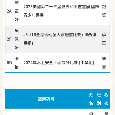
劉
2023美國第二十三屆世界和平書畫展 國際
銀
2A
芷
青少年書畫
獎
妤
吳
J3-J16全港青幼童大賞繪畫比賽 (J6西洋
季
2F
佩
畫組)
軍
姸
張
優
6D
2024年水上安全平面設計比賽 (小學組)
怡
異
姓
班
名
獲獎項目
名
別
次
何
第