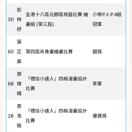
彭
全港十八區元朗區視藝比賽 繪
小學P.3-P.4組
3D
梓
畫組 (第三屆)
冠軍
妤
葉
6D
芷
第四屆肖像畫繪畫比賽
銀獎
晨
鄧
「禮信小達人」四格漫畫設計
6B
煒
季軍
比賽
晴
曾
「禮信小達人」四格漫畫設計
2B
浩
優異獎
比賽
銘