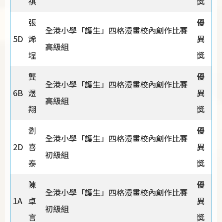
祺
獎
張
優
全港小學「護生」四格漫畫校內創作比賽
5D
烯
異
高級組
埕
獎
龔
優
全港小學「護生」四格漫畫校內創作比賽
6B
煜
異
高級組
翔
獎
劉
優
全港小學「護生」四格漫畫校內創作比賽
2D
喜
異
初級組
泰
獎
陳
優
全港小學「護生」四格漫畫校內創作比賽
1A
卓
異
初級組
言
獎