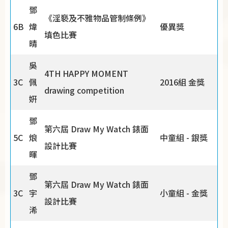
鄧
《淫褻及不雅物品管制條例》
6B
煒
優異獎
填色比賽
晴
吳
4TH HAPPY MOMENT
3C
佩
2016組 金獎
drawing competition
姸
鄧
第六屆 Draw My Watch 錶面
5C
烺
中童組 - 銀獎
設計比賽
暉
鄧
第六屆 Draw My Watch 錶面
3C
宇
小童組 - 金獎
設計比賽
浠