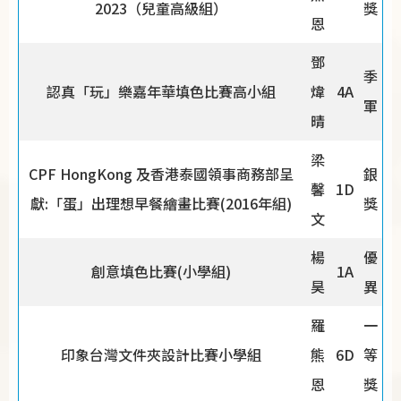
2023（兒童高級組）
獎
恩
鄧
季
認真「玩」樂嘉年華填色比賽高小組
煒
4A
軍
晴
梁
CPF HongKong 及香港泰國領事商務部呈
銀
馨
1D
獻:「蛋」出理想早餐繪畫比賽(2016年組)
獎
文
楊
優
創意填色比賽(小學組)
1A
昊
異
羅
一
印象台灣文件夾設計比賽小學組
熊
6D
等
恩
獎