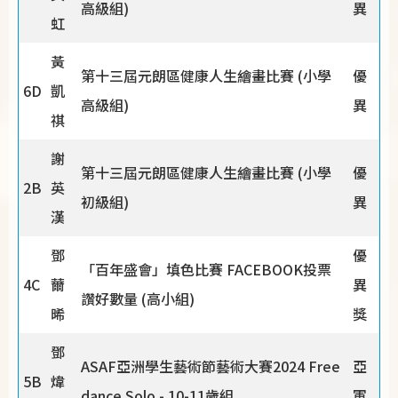
高級組)
異
虹
黃
第十三屆元朗區健康人生繪畫比賽 (小學
優
6D
凱
高級組)
異
祺
謝
第十三屆元朗區健康人生繪畫比賽 (小學
優
2B
英
初級組)
異
漢
鄧
優
「百年盛會」填色比賽 FACEBOOK投票
4C
薾
異
讚好數量 (高小組)
晞
獎
鄧
ASAF亞洲學生藝術節藝術大賽2024 Free
亞
5B
煒
dance Solo - 10-11歲組
軍