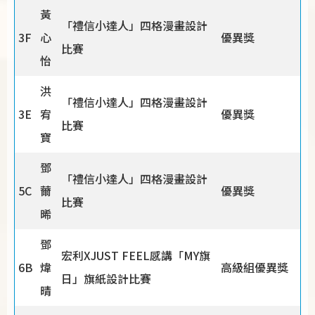
黃
「禮信小達人」四格漫畫設計
3F
心
優異獎
比賽
怡
洪
「禮信小達人」四格漫畫設計
3E
宥
優異獎
比賽
寶
鄧
「禮信小達人」四格漫畫設計
5C
薾
優異獎
比賽
晞
鄧
宏利XJUST FEEL感講「MY旗
6B
煒
高級組優異獎
日」旗紙設計比賽
晴