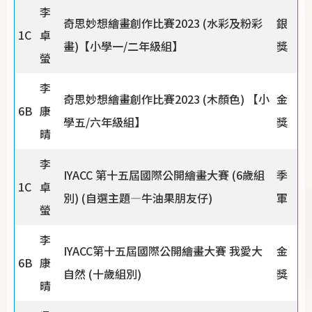
李
奇思妙想繪畫創作比賽2023 (水彩及粉彩
銀
1C
卓
畫)【小學一/二年級組】
獎
螢
李
奇思妙想繪畫創作比賽2023 (木顏色) 【小
金
6B
康
學五/六年級組】
獎
晴
李
IYACC 第十五屆國際公開繪畫大賽 (6歲組
季
1C
卓
別) (自選主題—牛油果朋友仔)
軍
螢
李
IYACC第十五屆國際公開繪畫大賽 我愛大
金
6B
康
自然 (十歲組別)
獎
晴