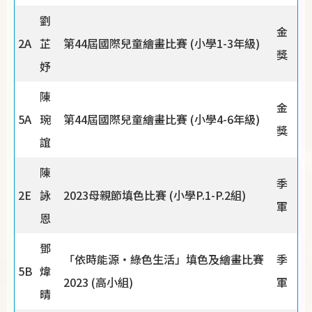
劉
金
2A
芷
第44屆國際兒童繪畫比賽 (小學1-3年級)
獎
妤
陳
金
5A
琬
第44屆國際兒童繪畫比賽 (小學4-6年級)
獎
誼
陳
季
2E
詠
2023母親節填色比賽 (小學P.1-P.2組)
軍
恩
鄧
「依時能源‧綠色生活」填色及繪畫比賽
季
5B
煒
2023 (高小組)
軍
晴