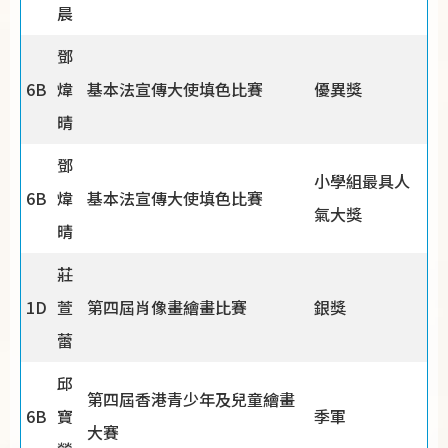
晨
鄧
6B
煒
基本法宣傳大使填色比賽
優異獎
晴
鄧
小學組最具人
6B
煒
基本法宣傳大使填色比賽
氣大獎
晴
莊
1D
萱
第四屆肖像畫繪畫比賽
銀獎
蕾
邱
第四屆香港青少年及兒童繪畫
6B
寶
季軍
大賽