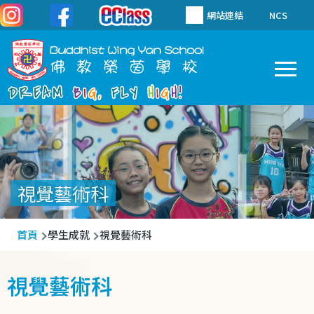
移至主內容
網站連結
NCS
To
Main
navigation
視覺藝術科
導
首頁
學生成就
視覺藝術科
航
連
視覺藝術科
結