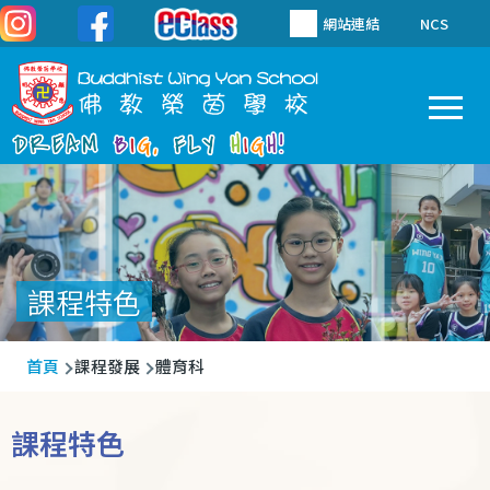
移至主內容
網站連結
NCS
To
Main
navigation
課程特色
導
首頁
課程發展
體育科
航
連
課程特色
結