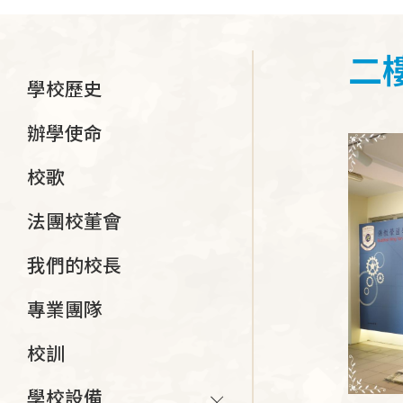
連
結
二
Main
學校歷史
navigation
辦學使命
校歌
法團校董會
我們的校長
專業團隊
校訓
學校設備