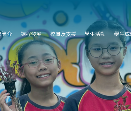
in
校簡介
課程發展
校風及支援
學生活動
學生成
vigation