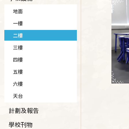
地面
一樓
二樓
三樓
四樓
五樓
六樓
天台
計劃及報告
學校刊物