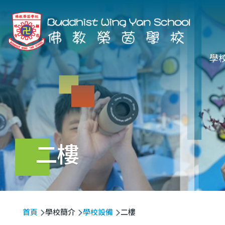
移至主內容
Ma
學
na
二樓
導
首頁
學校簡介
學校設備
二樓
航