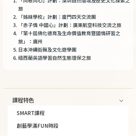
「同根同心」計劃：深圳自然環境及歷史文化探索之
旅
「姊妹學校」計劃：廈門四天交流團
「赤子情 中國心」計劃：廣東航空科技交流之旅
「第十屆佛化德育及生命價值教育暨國情研習之
旅」：廣州
日本沖繩街舞及文化遊學團
紐西蘭英語學習自然生態環保之旅
Main
課程特色
navigation
SMART課程
創藝學滿FUN時段