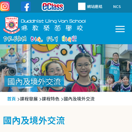
移至主內容
網站連結
NCS
To
Main
navigation
國內及境外交流
導
首頁
課程發展
課程特色
國內及境外交流
航
連
國內及境外交流
結