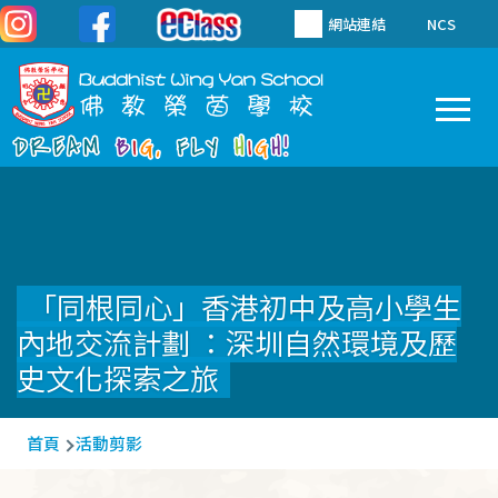
移至主內容
網站連結
NCS
To
Main
navigation
「同根同心」香港初中及高小學生
內地交流計劃 ：深圳自然環境及歷
史文化探索之旅
導
首頁
活動剪影
航