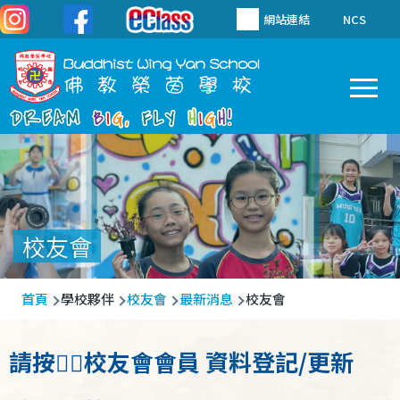
移至主內容
網站連結
NCS
To
Main
navigation
校友會
導
首頁
學校夥伴
校友會
最新消息
校友會
航
連
請按👉🏻校友會會員 資料登記/更新
結