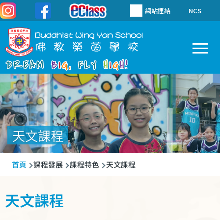
移至主內容
網站連結
NCS
To
Main
navigation
天文課程
導
首頁
課程發展
課程特色
天文課程
航
連
天文課程
結