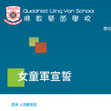
移至主內容
Ma
學
na
女童軍宣誓
導
首頁
活動剪影
航