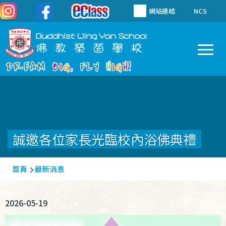
移至主內容
網站連結
NCS
To
Main
navigation
誠邀各位家長光臨校內浴佛典禮
導
首頁
最新消息
航
連
2026-05-19
結