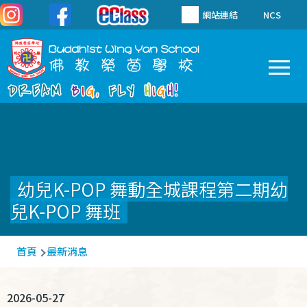
移至主內容
網站連結
NCS
To
Main
navigation
幼兒K-POP 舞動全城課程第二期幼
兒K-POP 舞班
導
首頁
最新消息
航
連
2026-05-27