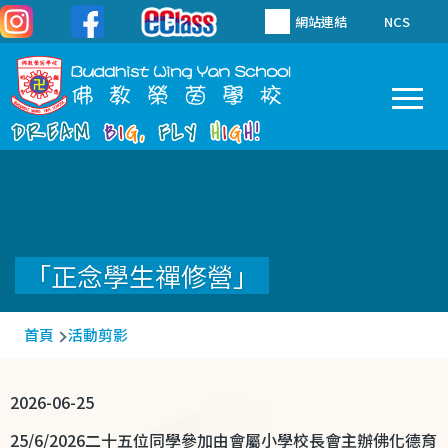
移至主內容
網站連結
NCS
To
Main
navigation
「正念學生禪修營」
導
首頁
活動剪影
航
連
2026-06-25
結
25/6/2026
二十五位同學參加由會屬小學校長會主辦佛化德育