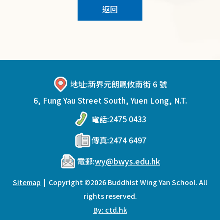
返回
地址:
新界元朗鳳攸南街 6 號
6, Fung Yau Street South, Yuen Long, N.T.
電話:
2475 0433
傳真:
2474 6497
電郵:
wy@bwys.edu.hk
Sitemap
| Copyright ©
2026 Buddhist Wing Yan School. All
rights reserved.
By: ctd.hk