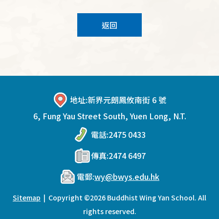
返回
地址:
新界元朗鳳攸南街 6 號
6, Fung Yau Street South, Yuen Long, N.T.
電話:
2475 0433
傳真:
2474 6497
電郵:
wy@bwys.edu.hk
Sitemap
| Copyright ©
2026 Buddhist Wing Yan School. All
rights reserved.