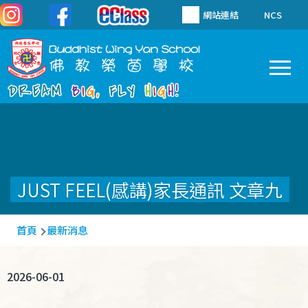
移至主內容
網站連結
NCS
To
Main
navigation
JUST FEEL(感講)家長通訊 文章九
導
首頁
最新消息
航
連
2026-06-01
結