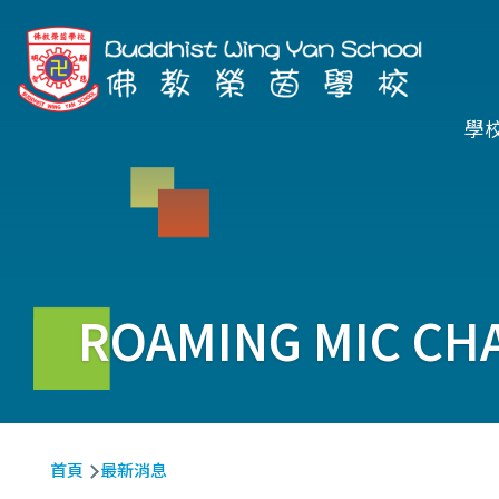
移至主內容
Ma
學
na
ROAMING MIC CH
導
首頁
最新消息
航