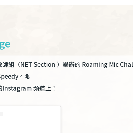
ge
ET Section ）舉辦的 Roaming Mic C
eedy。🦎
stagram 頻道上！