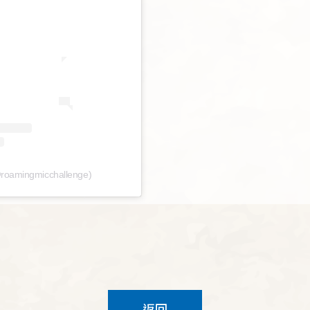
@roamingmicchallenge)
返回