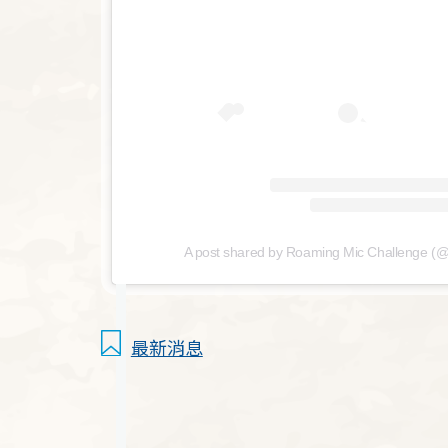
A post shared by Roaming Mic Challenge (
最新消息