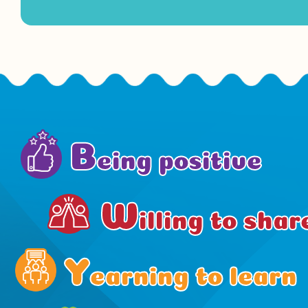
B
eing positive
W
illing to shar
Y
earning to learn