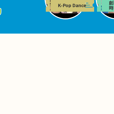
創
K-Pop Dance
時
y