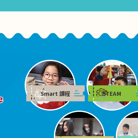
Smart 課程
STEAM
e