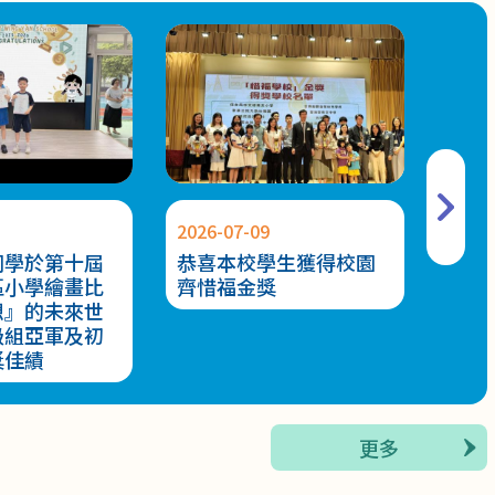
2026-07-09
2026-
同學於第十屆
恭喜本校學生獲得校園
恭喜
區小學繪畫比
齊惜福金獎
躲避
想』的未來世
獎
級組亞軍及初
獎佳績
更多