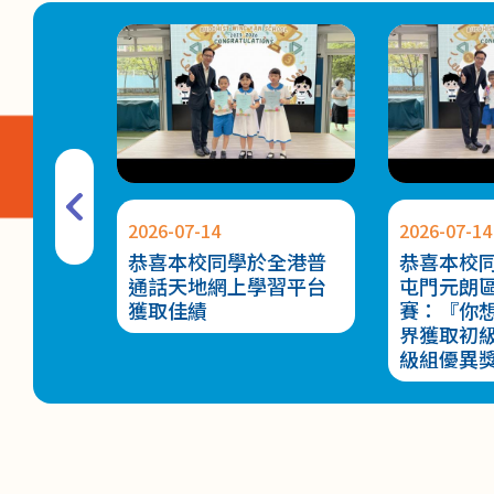
2026-07-14
2026-07-14
設計比賽
恭喜本校同學於全港普
恭喜本校
通話天地網上學習平台
屯門元朗
獲取佳績
賽：『你
界獲取初
級組優異