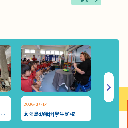
2026-07-02
JUST FEEL(感講)家長通訊 文章十
2026-06-17
「綻放童心 啟航未來」學生才藝匯演 X 學
校簡介
2026-06-09
親子電影院．開心集合！
2026-06-04
Roaming Mic Challenge
2026-07-14
2026-07-13
2026-06-02
復興
太陽島幼稚園學生訪校
中文科活
有關2026-2027年度小一註冊事宜