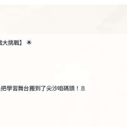
戰大挑戰】
🌟
是把學習舞台搬到了尖沙咀碼頭！
🚢