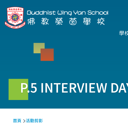
移至主內容
Ma
學
na
P.5 INTERVIEW DA
導
首頁
活動剪影
航