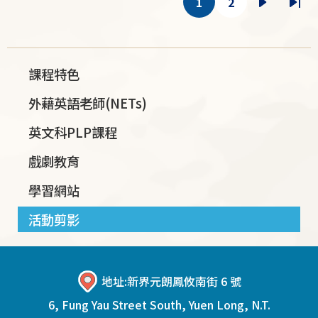
1
2
目
頁
下
Las
前
面
一
pag
頁
頁
面
課程特色
外藉英語老師(NETs)
英文科PLP課程
戲劇教育
學習網站
活動剪影
地址:
新界元朗鳳攸南街 6 號
6, Fung Yau Street South, Yuen Long, N.T.