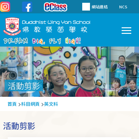
移至主內容
網站連結
NCS
To
Main
navigation
活動剪影
導
首頁
科目網頁
英文科
航
連
活動剪影
結