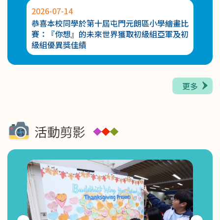
2026-07-14
2026-
2026-05-27
獲得優
恭喜本校同學於第十屆屯門元朗區小學繪畫比
恭喜
幼兒K-POP 舞動全城課程第二期幼兒K-POP 舞班
賽：『你想』的未來世界獲取初級組亞軍及初
獲取
級組優異獎佳績
更多
活動剪影