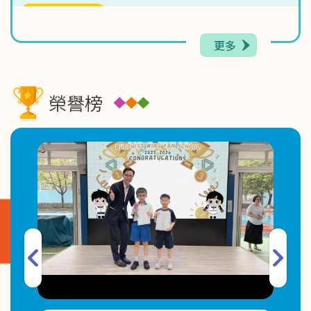
2026-06-17
「綻放童心 啟航未來」學生才藝匯演 X 學校簡介
更多
2026-06-09
親子電影院．開心集合！
榮譽榜
2026-06-04
Roaming Mic Challenge
2026-06-02
有關2026-2027年度小一註冊事宜
2026-06-02
2025-2026年度第二期幼兒K-Pop 舞蹈班取錄名單
2026-06-01
Just Feel(感講)家長通訊 文章九