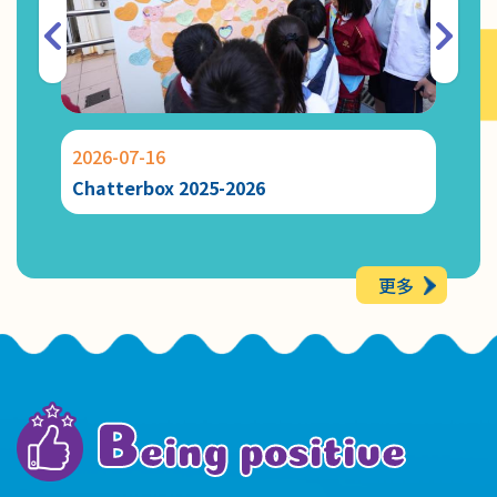
2026-07-16
2026-
Chatterbox 2025-2026
「常識
更多
B
eing positive