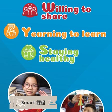
W
illing to 
share
Y
earning to learn
S
taying 
healthy
Smart 課程