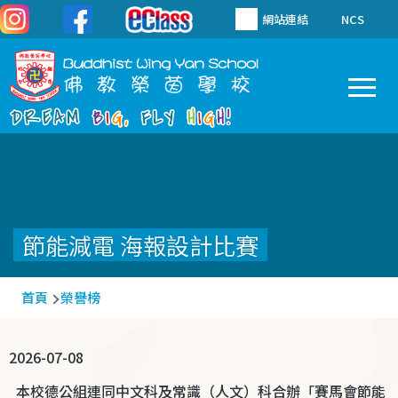
移至主內容
網站連結
NCS
To
Main
navigation
節能減電 海報設計比賽
導
首頁
榮譽榜
航
連
2026-07-08
結
本校德公組連同中文科及常識（人文）科合辦「賽馬會節能