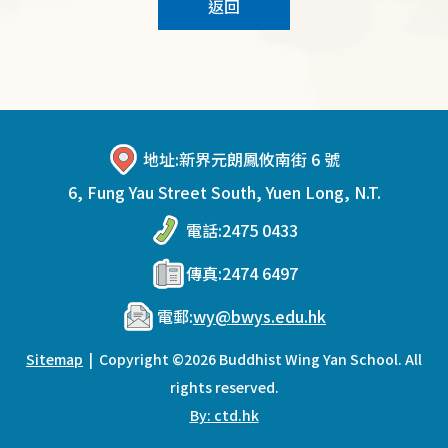
返回
地址:
新界元朗鳳攸南街 6 號
6, Fung Yau Street South, Yuen Long, N.T.
電話:
2475 0433
傳真:
2474 6497
電郵:
wy@bwys.edu.hk
Sitemap
| Copyright ©
2026 Buddhist Wing Yan School. All
rights reserved.
By: ctd.hk