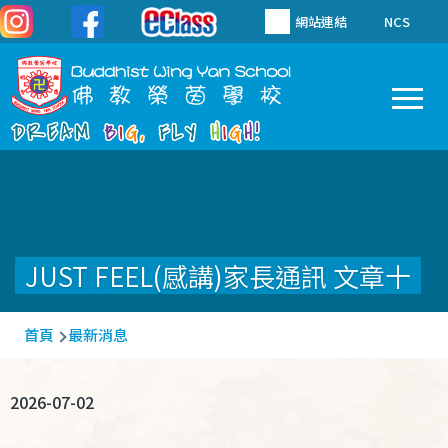
移至主內容
網站連結
NCS
To
Main
navigation
JUST FEEL(感講)家長通訊 文章十
導
首頁
最新消息
航
連
2026-07-02
結