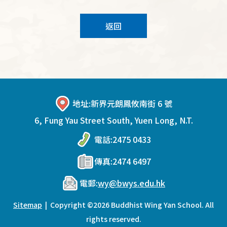
返回
地址:
新界元朗鳳攸南街 6 號
6, Fung Yau Street South, Yuen Long, N.T.
電話:
2475 0433
傳真:
2474 6497
電郵:
wy@bwys.edu.hk
Sitemap
| Copyright ©
2026 Buddhist Wing Yan School. All
rights reserved.