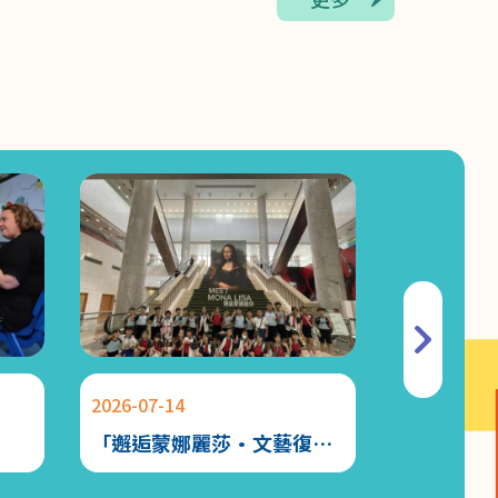
2026-07-02
JUST FEEL(感講)家長通訊 文章十
2026-06-17
「綻放童心 啟航未來」學生才藝匯演 X 學
校簡介
2026-06-09
親子電影院．開心集合！
2026-06-04
Roaming Mic Challenge
2026-07-14
2026-07-13
2026-06-02
「邂逅蒙娜麗莎·文藝復興
中文科活
2025-2026年度第二期幼兒K-Pop 舞蹈班
的再現」