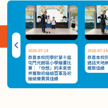
2026-07-14
2026-07-14
原盃U13
恭喜本校同學於第十屆
恭喜本校
得優異
屯門元朗區小學繪畫比
通話天地
賽：『你想』的未來世
獲取佳績
界獲取初級組亞軍及初
級組優異獎佳績