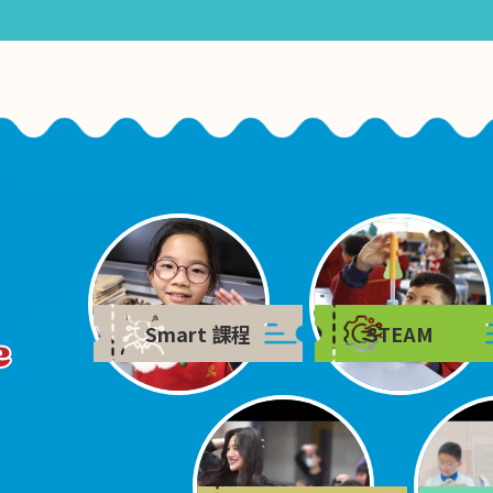
Smart 課程
STEAM
e