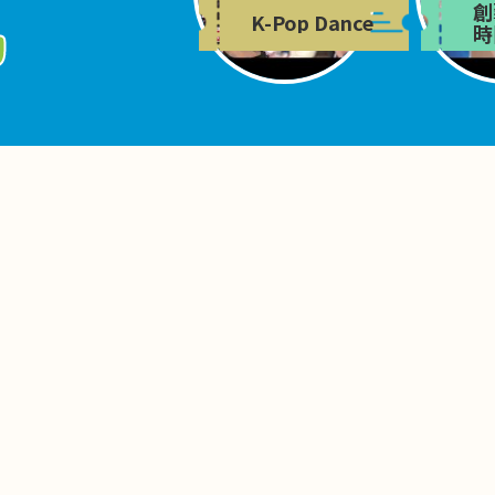
創
K-Pop Dance
時
y