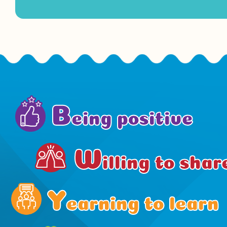
B
eing positive
W
illing to shar
Y
earning to learn