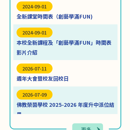
2024-09-01
全新課堂時間表（創藝學滿FUN)
2024-09-01
本校全新課程及「創藝學滿FUN」時間表
影片介紹
07-08
2026-07-08
減電 海報設計比賽
2026-07-11
恭喜本校學生燎原盃U13
躲避盤錦標賽獲得優異
週年大會暨校友回校日
獎
2026-07-09
佛教榮茵學校 2025-2026 年度升中派位結
果
更多