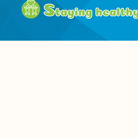
S
taying health