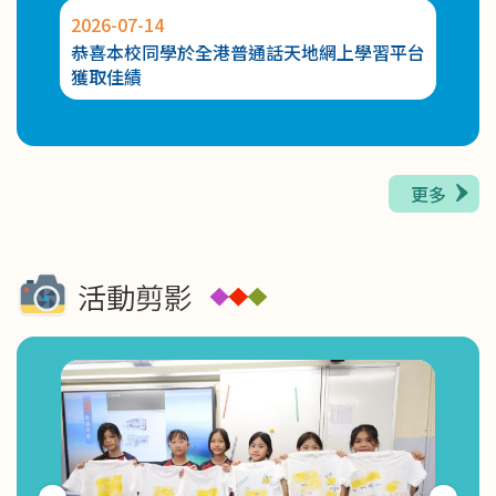
2026-07-14
2026-
2026-05-27
恭喜本校同學於全港普通話天地網上學習平台
恭喜
幼兒K-POP 舞動全城課程第二期幼兒K-POP 舞班
獲取佳績
賽：
級組
更多
活動剪影