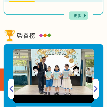
2026-06-17
「綻放童心 啟航未來」學生才藝匯演 X 學校簡介
更多
2026-06-09
親子電影院．開心集合！
榮譽榜
2026-06-04
Roaming Mic Challenge
2026-06-02
有關2026-2027年度小一註冊事宜
2026-06-02
2025-2026年度第二期幼兒K-Pop 舞蹈班取錄名單
2026-06-01
Just Feel(感講)家長通訊 文章九