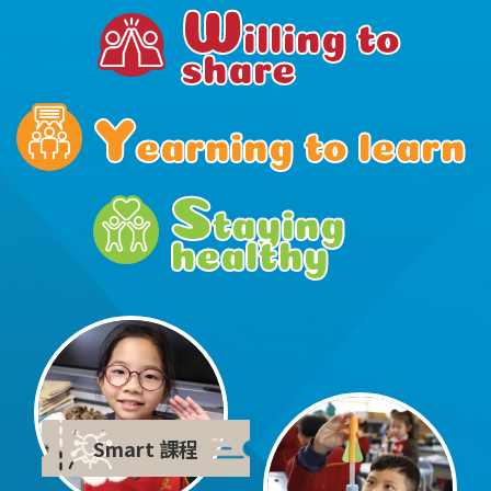
W
illing to 
share
Y
earning to learn
S
taying 
healthy
Smart 課程