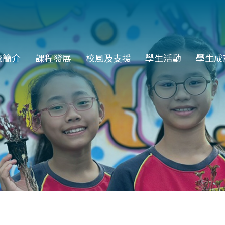
in
校簡介
課程發展
校風及支援
學生活動
學生成
vigation