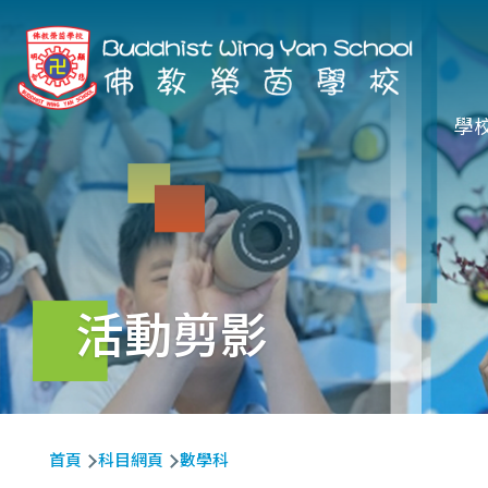
移至主內容
Ma
學
na
活動剪影
導
首頁
科目網頁
數學科
航