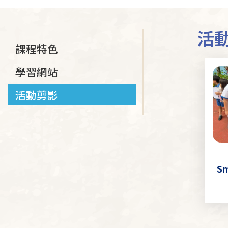
連
結
活
課程特色
學習網站
活動剪影
Sm