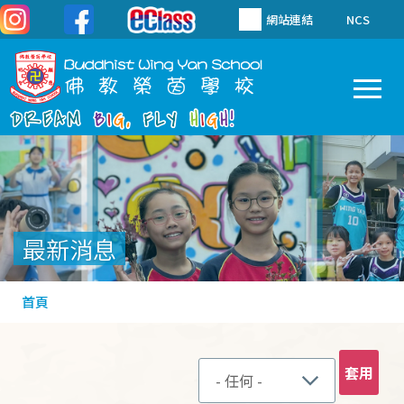
移至主內容
網站連結
NCS
To
Main
navigation
最新消息
導
首頁
航
連
結