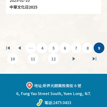
2025-01-10
中華文化日2025
Pagination
…
4
5
6
7
8
9
First
Previous
頁
頁
頁
頁
頁
目
page
page
面
面
面
面
面
前
10
11
12
頁
頁
頁
下
Last
頁
面
面
面
一
page
面
頁
地址:
新界元朗鳳攸南街 6 號
6, Fung Yau Street South, Yuen Long, N.T.
電話:
2475 0433