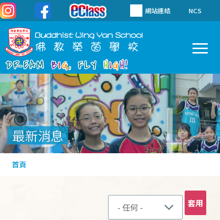
移至主內容
網站連結
NCS
To
Main
navigation
最新消息
導
首頁
航
連
結