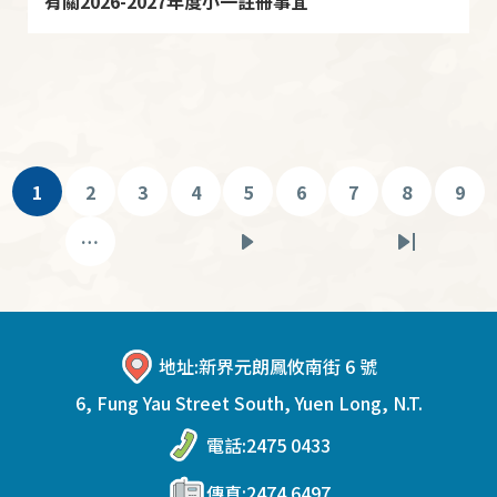
有關2026-2027年度小一註冊事宜
Pagination
1
2
3
4
5
6
7
8
9
目
頁
頁
頁
頁
頁
頁
頁
頁
前
面
面
面
面
面
面
面
面
…
下
Last
頁
一
page
面
頁
地址:
新界元朗鳳攸南街 6 號
6, Fung Yau Street South, Yuen Long, N.T.
電話:
2475 0433
傳真:
2474 6497