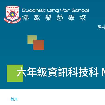
移至主內容
Ma
學
na
六年級資訊科技科 M
導
首頁
航