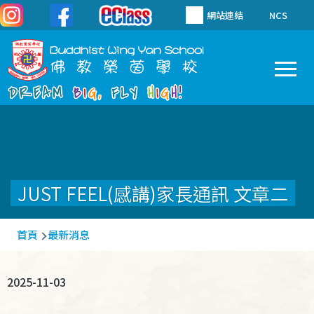
移至主內容
網站連結
NCS
To
Main
navigation
JUST FEEL(感講)家長通訊 文章二
導
首頁
最新消息
航
連
2025-11-03
結