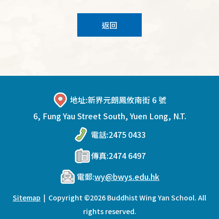
返回
地址:
新界元朗鳳攸南街 6 號
6, Fung Yau Street South, Yuen Long, N.T.
電話:
2475 0433
傳真:
2474 6497
電郵:
wy@bwys.edu.hk
Sitemap
| Copyright ©
2026 Buddhist Wing Yan School. All
rights reserved.