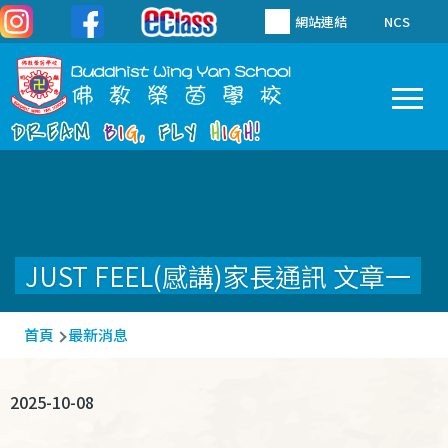
移至主內容
網站連結
NCS
To
Main
navigation
JUST FEEL(感講)家長通訊 文章一
導
首頁
最新消息
航
連
2025-10-08
結