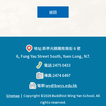
返回
地址:
新界元朗鳳攸南街 6 號
6, Fung Yau Street South, Yuen Long, N.T.
電話:
2475 0433
傳真:
2474 6497
電郵:
wy@bwys.edu.hk
Sitemap
| Copyright ©
2026 Buddhist Wing Yan School. All
rights reserved.