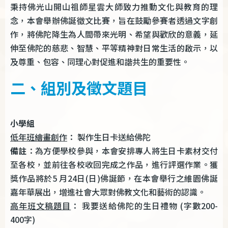
秉持佛光山開山祖師星雲大師致力推動文化與教育的理
念，本會舉辦佛誕徵文比賽，旨在鼓勵參賽者透過文字創
作，將佛陀降生為人間帶來光明、希望與歡欣的意義，延
伸至佛陀的慈悲、智慧、平等精神對日常生活的啟示，以
及尊重、包容、同理心對促進和諧共生的重要性。
二、組別及徵文題目
小學組
低年班繪畫創作
： 製作生日卡送給佛陀
備註
：為方便學校參與，本會安排專人將生日卡素材交付
至各校，並前往各校收回完成之作品，進行評選作業。獲
獎作品將於5 月24日(日)佛誕節，在本會舉行之維園佛誕
嘉年華展出，增進社會大眾對佛教文化和藝術的認識。
高年班文稿題目
： 我要送給佛陀的生日禮物 (字數200-
400字)