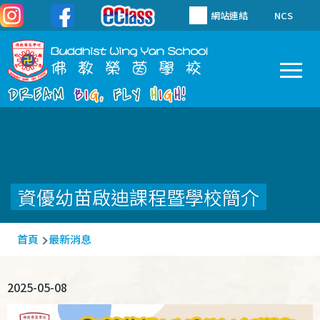
移至主內容
網站連結
NCS
To
Main
navigation
資優幼苗啟迪課程暨學校簡介
導
首頁
最新消息
航
連
2025-05-08
結