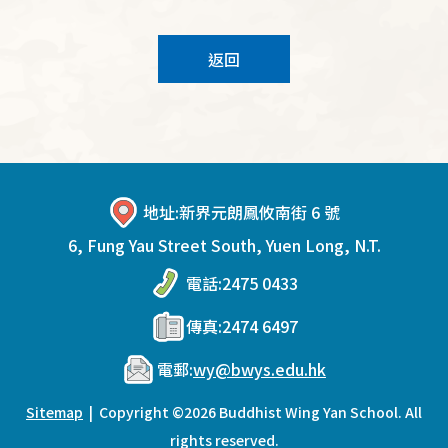
返回
地址:
新界元朗鳳攸南街 6 號
6, Fung Yau Street South, Yuen Long, N.T.
電話:
2475 0433
傳真:
2474 6497
電郵:
wy@bwys.edu.hk
Sitemap
| Copyright ©
2026 Buddhist Wing Yan School. All
rights reserved.