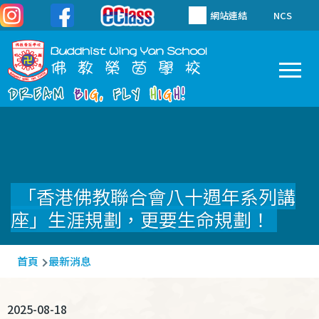
移至主內容
網站連結
NCS
To
Main
navigation
「香港佛教聯合會八十週年系列講
座」生涯規劃，更要生命規劃！
導
首頁
最新消息
航
連
2025-08-18