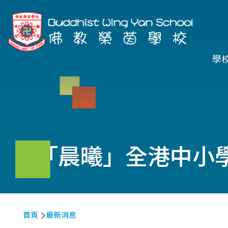
移至主內容
Ma
學
na
「晨曦」全港中小學
導
首頁
最新消息
航