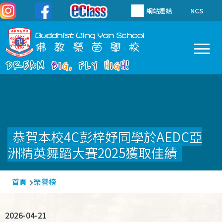
移至主內容
網站連結
NCS
To
Main
navigation
恭賀本校4C彭梓妤同學於AEDC亞
洲精英舞蹈大賽2025獲取佳績
導
首頁
榮譽榜
航
連
2026-04-21