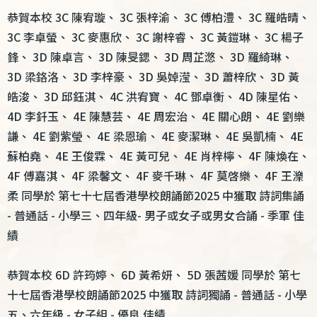
結
恭賀本校 3C 陳宥璇、 3C 張梓渝、 3C 傅柏澧、 3C 羅皓晴、
3C 李卓螢、 3C 麥惠欣、 3C 謝梓睿、 3C 黃鎧琳、 3C 楊子
鋒、 3D 陳卓言、 3D 陳旻鍶、 3D 周芷滺、 3D 羅綺琳、
3D 梁鉻洛、 3D 李梓豪、 3D 吳婥滢、 3D 蕭梓欣、 3D 黃
皓浚、 3D 邱鈺淇、 4C 洪宥寶、 4C 鄧卓衡、 4D 陳星佑、
4D 李釺玉、 4E 陳慧芸、 4E 周宏治、 4E 關心朗、 4E 劉樂
謙、 4E 劉紫瑩、 4E 梁恩瑜、 4E 麥潔琳、 4E 吳凱楠、 4E
蘇柏堯、 4E 王俊霖、 4E 黃可兒、 4E 肖梓檸、 4F 陳煥在、
4F 傅嘉淇、 4F 梁馨文、 4F 麥千琳、 4F 莫啓樂、 4F 王濼
柔 同學於 第七十七屆香港學校朗誦節2025 中獲取 詩詞集誦
- 普通話 - 小學三、四年級- 男子或女子或男女合誦 - 季軍 佳
績
恭賀本校 6D 許筠婷、 6D 黃希妍、 5D 張茜媛 同學於 第七
十七屆香港學校朗誦節2025 中獲取 詩詞獨誦 - 普通話 - 小學
五、六年級 - 女子組 - 優良 佳績