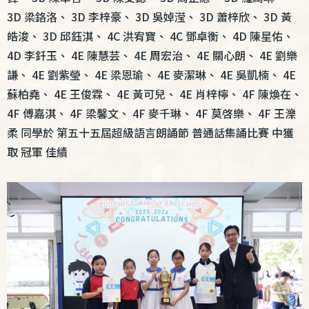
3D 梁鉻洛、 3D 李梓豪、 3D 吳婥滢、 3D 蕭梓欣、 3D 黃
皓浚、 3D 邱鈺淇、 4C 洪宥寶、 4C 鄧卓衡、 4D 陳星佑、
4D 李釺玉、 4E 陳慧芸、 4E 周宏治、 4E 關心朗、 4E 劉樂
謙、 4E 劉紫瑩、 4E 梁恩瑜、 4E 麥潔琳、 4E 吳凱楠、 4E
蘇柏堯、 4E 王俊霖、 4E 黃可兒、 4E 肖梓檸、 4F 陳煥在、
4F 傅嘉淇、 4F 梁馨文、 4F 麥千琳、 4F 莫啓樂、 4F 王濼
柔 同學於 第五十五屆超級語言朗誦節 普通話集誦比賽 中獲
取 冠軍 佳績