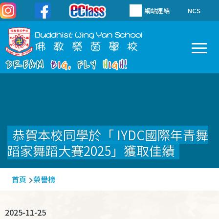
移至主內容
網站連結
NCS
To
Main
navigation
恭賀本校同學於「 IYDC國際年青舞
蹈家舞蹈大賽2025」獲取佳績
導
首頁
榮譽榜
航
連
2025-11-25