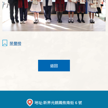
榮譽榜
返回
地址:
新界元朗鳳攸南街 6 號