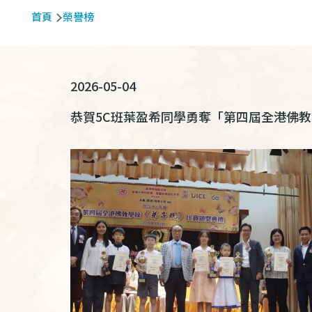
導
首頁
榮譽榜
航
連
結
2026-05-04
恭賀
5C
班葉盈希同學勇奪「第四屆全港佛教