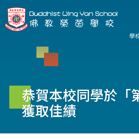
移至主內容
Ma
學
na
恭賀本校同學於「
獲取佳績