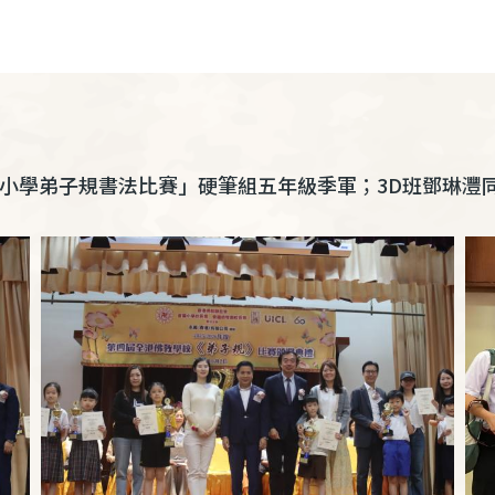
小學弟子規書法比賽」硬筆組五年級季軍；
3D
班鄧琳灃