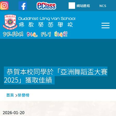
移至主內容
網站連結
NCS
To
Main
navigation
恭賀本校同學於「亞洲舞蹈盃大賽
2025」獲取佳績
導
首頁
榮譽榜
航
連
2026-01-20