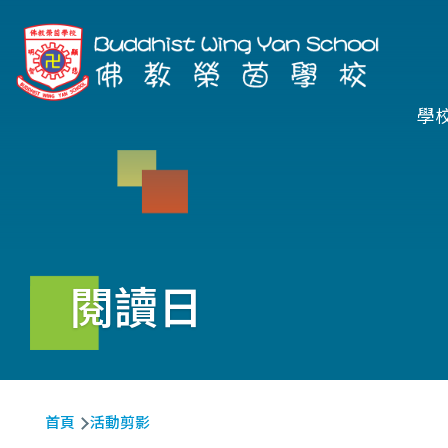
移至主內容
Ma
學
na
閱讀日
導
首頁
活動剪影
航