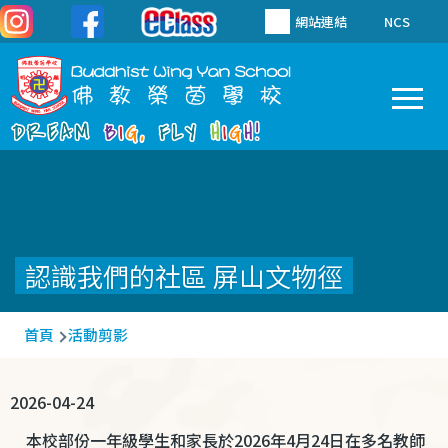
移至主內容
網站連結
NCS
To
Main
navigation
認識我們的社區 屏山文物徑
導
首頁
活動剪影
航
連
2026-04-24
結
本校部份一年級學生和家長於
2026
年
4
月
24
日在多名教師