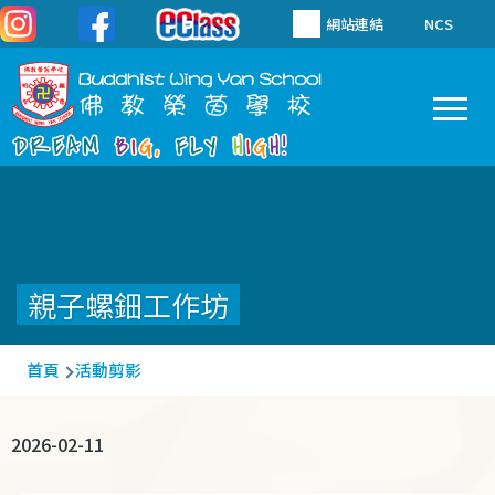
移至主內容
網站連結
NCS
To
Main
navigation
親子螺鈿工作坊
導
首頁
活動剪影
航
連
2026-02-11
結