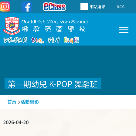
移至主內容
網站連結
NCS
To
Main
navigation
第一期幼兒 K-POP 舞蹈班
導
首頁
活動剪影
航
連
2026-04-20
結